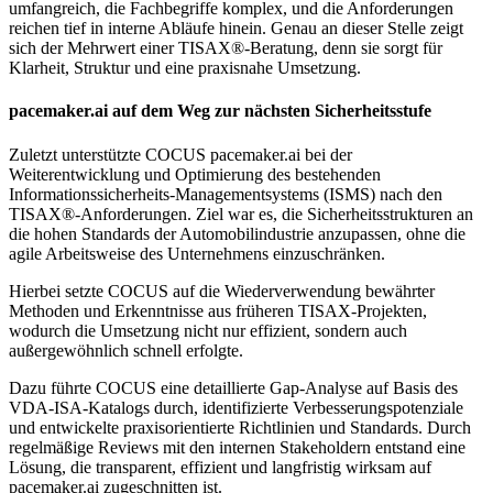
umfangreich, die Fachbegriffe komplex, und die Anforderungen
reichen tief in interne Abläufe hinein. Genau an dieser Stelle zeigt
sich der Mehrwert einer TISAX®-Beratung, denn sie sorgt für
Klarheit, Struktur und eine praxisnahe Umsetzung.
pacemaker.ai auf dem Weg zur nächsten Sicherheitsstufe
Zuletzt unterstützte COCUS pacemaker.ai bei der
Weiterentwicklung und Optimierung des bestehenden
Informationssicherheits-Managementsystems (ISMS) nach den
TISAX®-Anforderungen. Ziel war es, die Sicherheitsstrukturen an
die hohen Standards der Automobilindustrie anzupassen, ohne die
agile Arbeitsweise des Unternehmens einzuschränken.
Hierbei setzte COCUS auf die Wiederverwendung bewährter
Methoden und Erkenntnisse aus früheren TISAX-Projekten,
wodurch die Umsetzung nicht nur effizient, sondern auch
außergewöhnlich schnell erfolgte.
Dazu führte COCUS eine detaillierte Gap-Analyse auf Basis des
VDA-ISA-Katalogs durch, identifizierte Verbesserungspotenziale
und entwickelte praxisorientierte Richtlinien und Standards. Durch
regelmäßige Reviews mit den internen Stakeholdern entstand eine
Lösung, die transparent, effizient und langfristig wirksam auf
pacemaker.ai zugeschnitten ist.