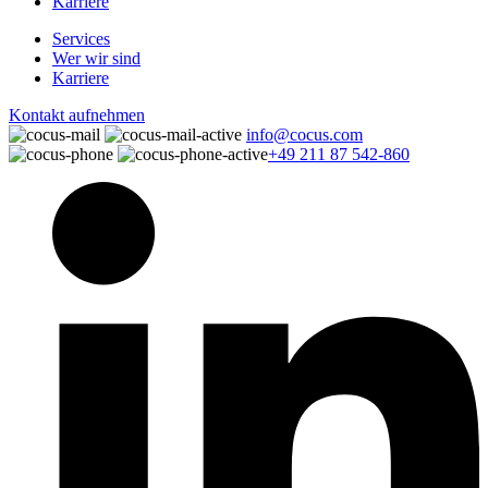
Karriere
Services
Wer wir sind
Karriere
Kontakt aufnehmen
info@cocus.com
+49 211 87 542-860