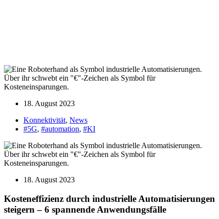
18. August 2023
Konnektivität
,
News
#5G
,
#automation
,
#KI
18. August 2023
Kosten­effizienz durch industrielle Automati­sie­rungen
steigern – 6 span­nende Anwendungs­fälle